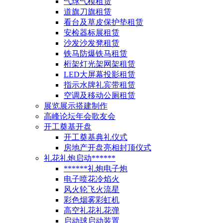
气球气模租赁
道旗刀旗租赁
看台及草皮保护垫租赁
安检器标展租赁
沙发沙发凳租赁
铁马防爆铁马租赁
桁架灯光架网架租赁
LED大屏幕投影租赁
指示水牌礼宾带租赁
空调及移动公厕租赁
展览展示搭建制作
高峰论坛年会歌友会
开工奠基开盘
开工奠基典礼仪式
房地产开盘亮相封顶仪式
礼花礼炮启动******
******礼炮电子炮
电子喷花冷焰火
风火轮飞火流星
彩色烟雾彩虹机
高空礼花礼花弹
启动球启动装置