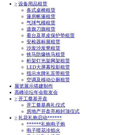
>
设备用品租赁
各式桌椅租赁
篷房帐篷租赁
气球气模租赁
道旗刀旗租赁
看台及草皮保护垫租赁
安检器标展租赁
沙发沙发凳租赁
铁马防爆铁马租赁
桁架灯光架网架租赁
LED大屏幕投影租赁
指示水牌礼宾带租赁
空调及移动公厕租赁
展览展示搭建制作
高峰论坛年会歌友会
>
开工奠基开盘
开工奠基典礼仪式
房地产开盘亮相封顶仪式
>
礼花礼炮启动******
******礼炮电子炮
电子喷花冷焰火