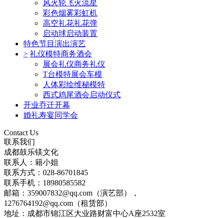
风火轮飞火流星
彩色烟雾彩虹机
高空礼花礼花弹
启动球启动装置
特色节目演出演艺
>
礼仪模特商务酒会
展会礼仪商务礼仪
T台模特展会车模
人体彩绘维秘模特
西式鸡尾酒会启动仪式
开业乔迁开幕
婚礼寿宴同学会
Contact Us
联系我们
成都鼓乐镁文化
联系人：籍小姐
联系方式：028-86701845
联系手机：18980585582
邮箱：359007832@qq.com（演艺部），
1276764192@qq.com（租赁部）
地址：成都市锦江区大业路财富中心A座2532室